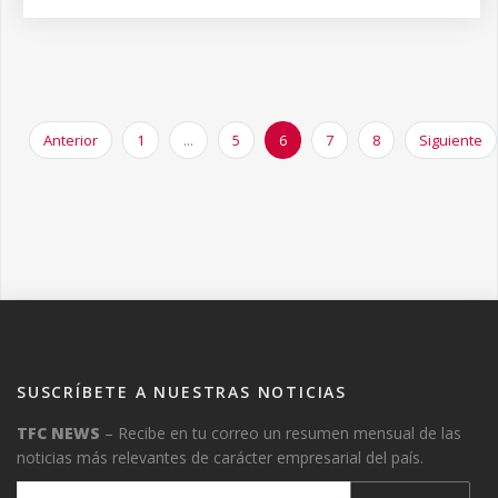
Anterior
1
...
5
6
7
8
Siguiente
SUSCRÍBETE A NUESTRAS NOTICIAS
TFC NEWS
– Recibe en tu correo un resumen mensual de las
noticias más relevantes de carácter empresarial del país.