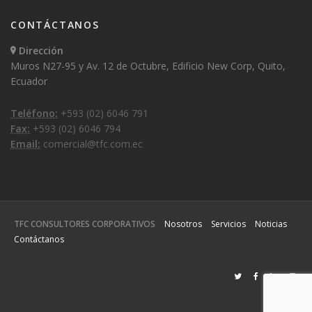
CONTÁCTANOS
Dirección
Muros N27-95 y Av. 12 de Octubre, Edificio New Corp, Quito,
Ecuador
Teléfono:
+593 (02) 6046 791
Fax:
+593 (02) 6046 794
Email:
comercial@tfc.com.ec
TFC CONSULTORES CORPORATIVOS
Nosotros
Servicios
Noticias
Contáctanos