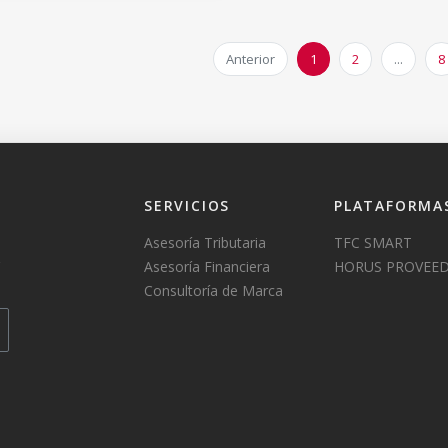
Anterior
1
2
...
8
SERVICIOS
PLATAFORMA
Asesoría Tributaria
TFC SMART
Asesoría Financiera
HORUS PROVEE
Consultoría de Marca