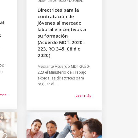
Diciembre 08, 2020 / LABORAL
Directrices para la
contratación de
al
jóvenes al mercado
laboral e incentivos a
s
su formación
(Acuerdo MDT-2020-
c
223, RO 345, 08 dic
2020)
20-
Mediante Acuerdo MDT-2020-
jo
223 el Ministerio de Trabajo
expide las directrices para
regular el ...
 más
Leer más