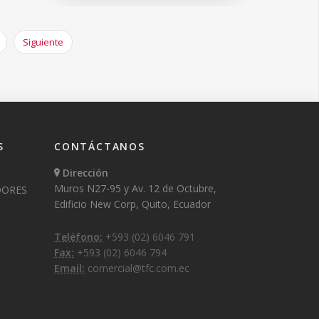
Siguiente
S
CONTÁCTANOS
Dirección
Muros N27-95 y Av. 12 de Octubre,
DORES
Edificio New Corp, Quito, Ecuador
Teléfono:
+593 (02) 6046 791
Fax:
+593 (02) 6046 794
Email:
comercial@tfc.com.ec