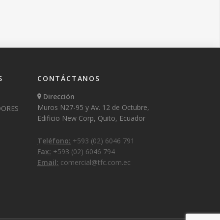
S
CONTÁCTANOS
Dirección
Muros N27-95 y Av. 12 de Octubre,
DORES
Edificio New Corp, Quito, Ecuador
Teléfono:
+593 (02) 6046 791
Fax:
+593 (02) 6046 794
Email:
comercial@tfc.com.ec