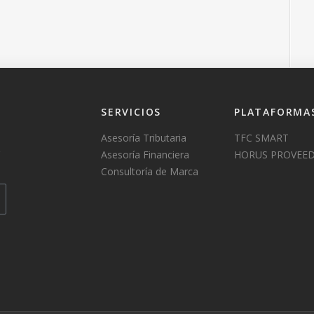
SERVICIOS
PLATAFORMA
Asesoría Tributaria
TFC SMART
Asesoría Financiera
HORUS PROVEE
Consultoría de Marca