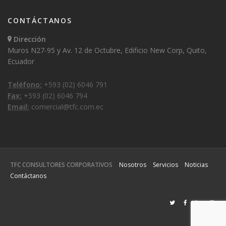
CONTÁCTANOS
Dirección
Muros N27-95 y Av. 12 de Octubre, Edificio New Corp, Quito,
Ecuador
Teléfono:
+593 (02) 6046 791
Fax:
+593 (02) 6046 794
Email:
comercial@tfc.com.ec
TFC CONSULTORES CORPORATIVOS
Nosotros
Servicios
Noticias
Contáctanos