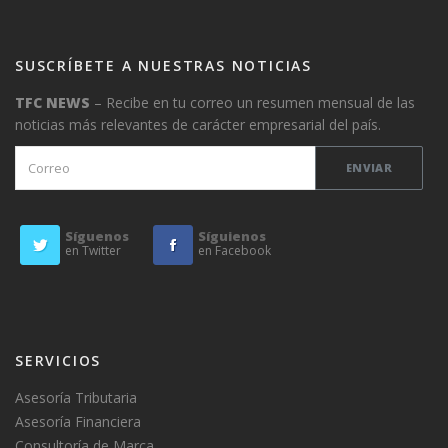
SUSCRÍBETE A NUESTRAS NOTICIAS
TFC NEWS
– Recibe en tu correo un resumen mensual de las
noticias más relevantes de carácter empresarial del país.
Síguenos
Síguienos
en Twitter
en Facebook
SERVICIOS
Asesoría Tributaria
Asesoría Financiera
Consultoría de Marca